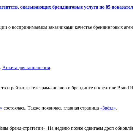
 агентств, оказывающих брендинговые услуги
по 85 показате
ции о воспринимаемом заказчиками качестве брендинговых аген
ы.
Анкета для заполнения
.
в и рейтинга телеграм-каналов о брендинге и креативе Brand H
и»
состоялась. Также появилась главная страница
«Звёзд»
.
зды бренд-стратегии». На неделю позже сдвигаем дроп обновлё