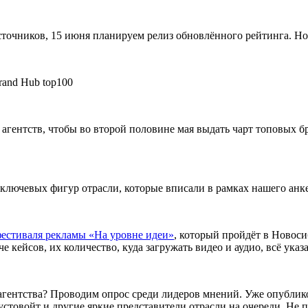
сточников, 15 июня планируем релиз обновлённого рейтинга. Но
rand Hub top100
гентств, чтобы во второй половине мая выдать чарт топовых б
а ключевых фигур отрасли, которые вписали в рамках нашего ан
естиваля рекламы «На уровне идеи»
, который пройдёт в Новоси
че кейсов, их количество, куда загружать видео и аудио, всё ука
 агентства? Проводим опрос среди лидеров мнений. Уже опубли
товойт и другие яркие представители отрасли на очереди. Не 