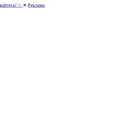
вайтесь! ✨
✕
Реклама