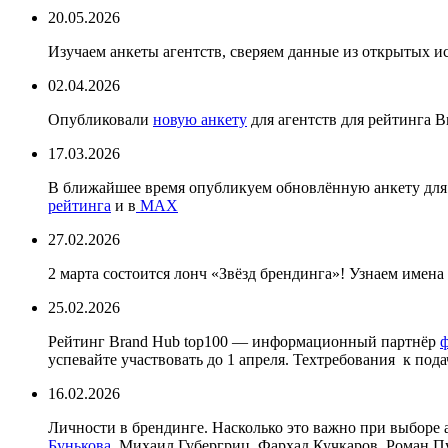
20.05.2026
Изучаем анкеты агентств, сверяем данные из открытых и
02.04.2026
Опубликовали
новую анкету
для агентств для рейтинга B
17.03.2026
В ближайшее время опубликуем обновлённую анкету для а
рейтинга
и в
MAX
27.02.2026
2 марта состоится лонч «Звёзд брендинга»! Узнаем имен
25.02.2026
Рейтинг Brand Hub top100 — информационный партнёр
ф
успевайте участвовать до 1 апреля. Техтребования к пода
16.02.2026
Личности в брендинге. Насколько это важно при выборе
Бунькова.
Михаил Губергриц, Фархад Кучкаров, Роман Пус