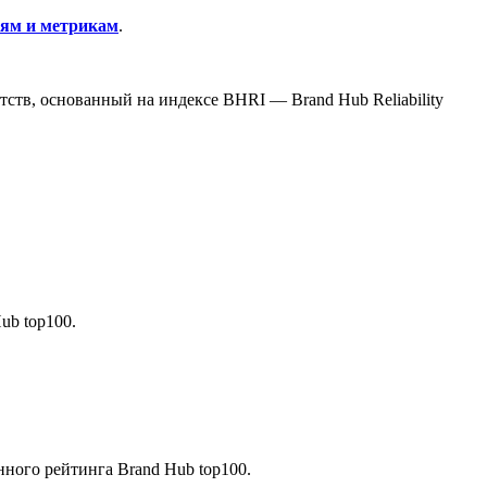
лям и метрикам
.
тств, основанный на индексе
BHRI
— Brand Hub Reliability
ub top100.
нного рейтинга Brand Hub top100.