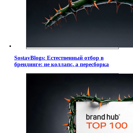
SostavBlogs: Естественный отбор в
брендинге: не коллапс, а пересборка